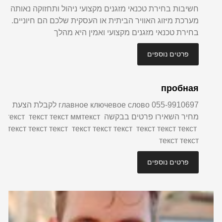
חשיבות בחירת טכנאי מזגנים מקצועי ניהול ותחזוקה נאותה של
מערכת מיזוג האוויר הביתית או העסקית שלכם הם חיוניים.
בחירת טכנאי מזגנים מקצועי ואמין היא מהלך
פרטים נוספים
пробная
055-9910697 главное ключевое слово לקבלת הצעת
מחיר השאירו פרטים בבקשה текст текст текст ммтекст
текст текст текст текст текст текст текст текст текст
текст текст
פרטים נוספים