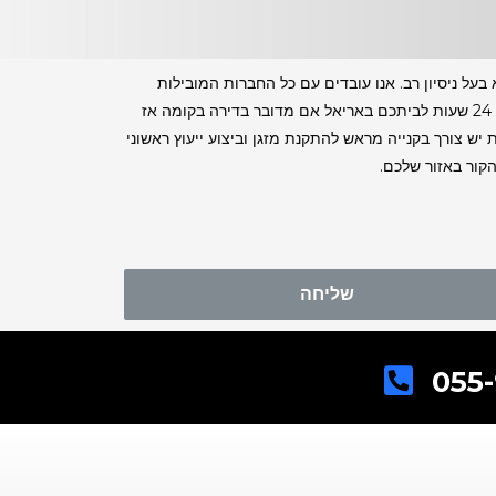
ל ניסיון רב. אנו עובדים עם כל החברות המובילות
ונותנים שירות באספקת מזגנים כולל התקנה או במידה וכבר רכשתם ויש לכם מזגן בבית שממציאים להתקנה אז המתקין יכול להגיע תוך 24 שעות לביתכם באריאל אם מדובר בדירה בקומה אז
 צורך בקנייה מראש להתקנת מזגן וביצוע ייעוץ ראשוני
קור באזור שלכם.
שליחה