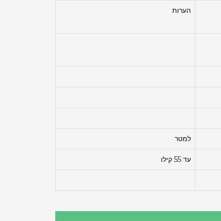
הערות
למטר
עד 55 קילו