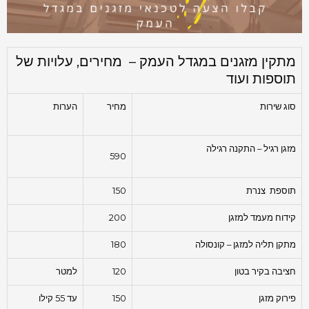
מתקין מזגנים במגדל העמק – מחירים, עלויות של
תוספות ועוד
סוג שירות
מחיר
הערות
מזגן רגיל – התקנה רגילה
590
תוספת צנרת
150
קידוח מעמד למזגן
200
מתקן תליה למזגן – קונסולה
180
חציבה בקיר בטון
120
למטר
פירוק מזגן
150
עד 55 קילו