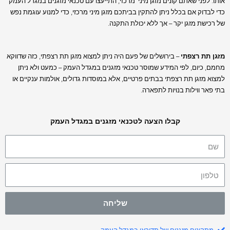
אותו. לפני שאתם קונים מזגן מיני מרכזי, התייעצו עם טכנאי מזגנים במגדל העמק
כדי לבדוק אם בכלל ניתן להתקין בביתכם מזגן מיני מרכזי, כדי למנוע עוגמת נפש
של רכישת מזגן יקר – אך ללא יכולת התקנה.
מזגן תת רצפתי
– בירושלים של פעם היה ניתן למצוא מזגן תת רצפתי, כזה שדווקא
מחמם, כיום, לפי המידע שמוסר טכנאי מזגנים במגדל העמק – כמעט ולא ניתן
למצוא מזגן תת רצפתי בבתים פרטיים, אלא במוסדות גדולים, אולמות ענקיים או
בתי פאר ווילות בנויות לתפארה.
קבלו הצעה לטכנאי מזגנים במגדל העמק
שליחה