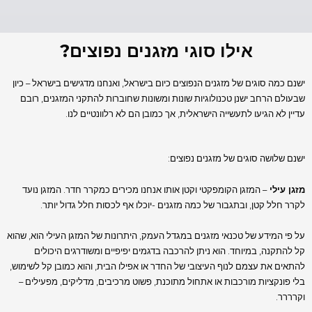
אילו סוגי מזגנים נפוצים?
ישנם כמה סוגים של מזגנים הנפוצים כיום בישראל, ואנחנו מדגישים בישראל – כיון
שבעולם הרחב ישנן טכנולוגיות שונות ומשונות שחוברות להתקני המזגנים, רובם
עדיין לא הגיעו לתעשייה הישראלית, אך כמובן הם לא רלוונטיים לנו.
ישנם שלושה סוגים של מזגנים נפוצים:
מזגן עילי
– המזגן הקומפקטי וקטן אותו אנחנו מכירים כמקרר חדר. המזגן נועד
לקרר חלל קטן, ובתגבור של כמה מזגנים -יוכלו אף לכסות חלל גדול יותר.
על פי המידע של טכנאי מזגנים במגדל העמק, היתרונות של המזגן העילי הוא, שהוא
קל להתקנה, במיוחד. הוא ניתן להרכבה בדגמים יפיפיים ומשודרגים היכולים
להתאים את עצמם לנוף העיצובי של החדר או אפילו הבית, והוא כמובן קל לשימוש,
בלי פונקציות מורכבות או אתחול מתוכנת, פשוט מרכיבים, מדליקים, מפעילים –
וקרררר.