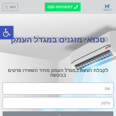
₪
0
055-9910697
פתח סרגל
טכנאי מזגנים במגדל העמק
לקבלת הצעת במגדל העמק מחיר השאירו פרטים
בבקשה