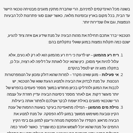
בשונה מכל האינדקסים למיניהם, הרי שחברת מתקין מזגנים מבטיחה טכנאי היישר
עד הבית, בכל מקום בארץ ובזמינות מלאה, כאשר ישנם סוגי פתרונות לכל הבעיות
הנפוצות, וגם אלו שנדירות יותר.
הטכנאי יברר אתכם תחילת את מהות הבעיה על מנת שידע אם איזה ציוד להגיע,
ישנם כמה תקלות נפוצות במזגן שאולי נתקלתם בהם:
ריח רע מהמזגן
– יש לדעת כי ריח רע מהמזגן הוא לא רק לא נעים, אלא
עלול להיות אף מסוכן, כיון שהוא יכול לאותת על דליפה לא רצויה, וכל כן,
בתקלה מזוג זה יש לטפל בהקדם.
אי פעילות
– מזגן שאינו מקרר – למרות שהוא דולק ומכוון על הטמפרטורות
הנכונות. על מנת לבדוק את הבעיה ולמנוע הגעת שווא של הטכנאי, יש
לכבות את המזגן ולהדליקו בכיוון מחודש במשך מספר פעמים בהפרש של
יותר מעשר דקות. אם לאחר מספר ניסיונות הבעיה עדיין חוזרת על עצמה
הרי שטכנאי מזגנים באילת ישמח לבקר אצלכם ולפתור אותה ביעילות.
נזילת מים מהמזגן
– הנזילה מתאפיינת בעיקר בשעות החמות של עונת
הקיץ ונובעת משימוש ממושך במזגן ללא הפסקה. על מנת למנוע את
הבעיה מראש, הקפידו על הפסקות מנוחה וריענון למזגן גם בימי הקיץ
החמים על מנת שהוא יוכל לשמש אתכם כמו שצריך. כאשר לאחר כמה