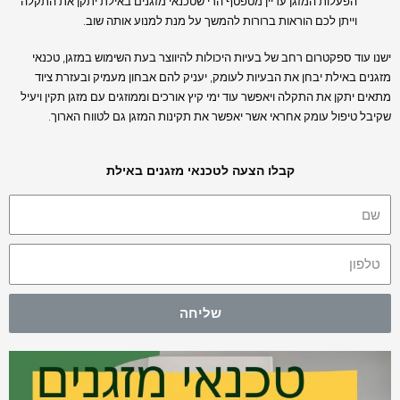
הפעלות המזגן עדיין מטפטף הרי שטכנאי מזגנים באילת יתקן את התקלה
וייתן לכם הוראות ברורות להמשך על מנת למנוע אותה שוב.
ישנו עוד ספקטרום רחב של בעיות היכולות להיווצר בעת השימוש במזגן, טכנאי
מזגנים באילת יבחן את הבעיות לעומק, יעניק להם אבחון מעמיק ובעזרת ציוד
מתאים יתקן את התקלה ויאפשר עוד ימי קיץ אורכים וממוזגים עם מזגן תקין ויעיל
שקיבל טיפול עומק אחראי אשר יאפשר את תקינות המזגן גם לטווח הארוך.
קבלו הצעה לטכנאי מזגנים באילת
שליחה