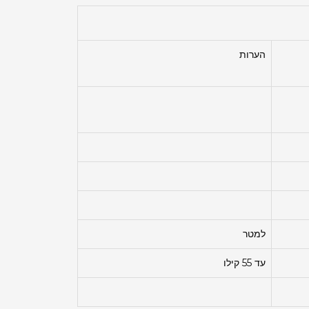
הערות
למטר
עד 55 קילו