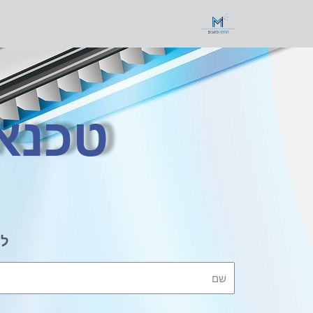
טכנאי
לק